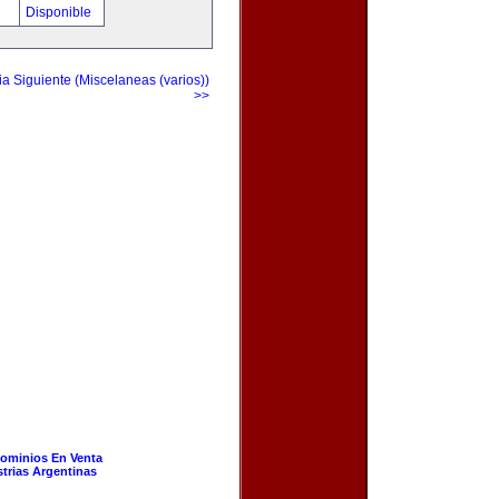
!
Disponible
a Siguiente (Miscelaneas (varios))
>>
ominios En Venta
strias Argentinas