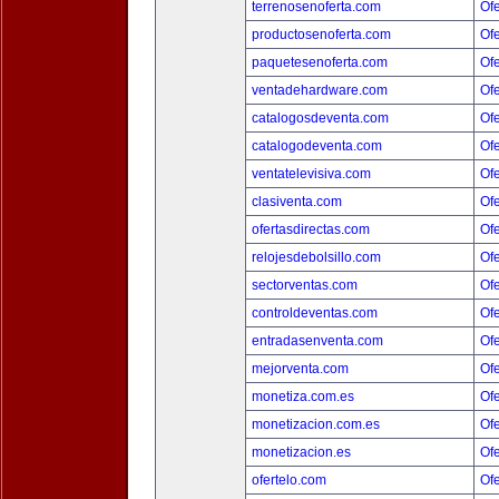
terrenosenoferta.com
Ofe
productosenoferta.com
Ofe
paquetesenoferta.com
Ofe
ventadehardware.com
Ofe
catalogosdeventa.com
Ofe
catalogodeventa.com
Ofe
ventatelevisiva.com
Ofe
clasiventa.com
Ofe
ofertasdirectas.com
Ofe
relojesdebolsillo.com
Ofe
sectorventas.com
Ofe
controldeventas.com
Ofe
entradasenventa.com
Ofe
mejorventa.com
Ofe
monetiza.com.es
Ofe
monetizacion.com.es
Ofe
monetizacion.es
Ofe
ofertelo.com
Ofe