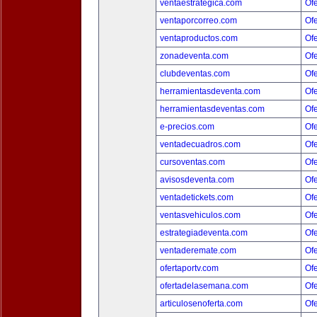
ventaestrategica.com
Ofe
ventaporcorreo.com
Ofe
ventaproductos.com
Ofe
zonadeventa.com
Ofe
clubdeventas.com
Ofe
herramientasdeventa.com
Ofe
herramientasdeventas.com
Ofe
e-precios.com
Ofe
ventadecuadros.com
Ofe
cursoventas.com
Ofe
avisosdeventa.com
Ofe
ventadetickets.com
Ofe
ventasvehiculos.com
Ofe
estrategiadeventa.com
Ofe
ventaderemate.com
Ofe
ofertaportv.com
Ofe
ofertadelasemana.com
Ofe
articulosenoferta.com
Ofe