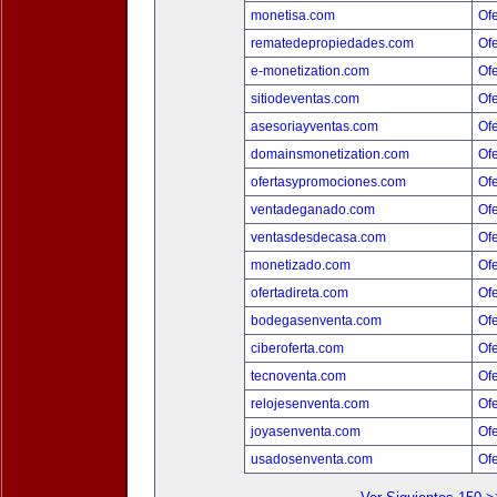
monetisa.com
Ofe
rematedepropiedades.com
Ofe
e-monetization.com
Ofe
sitiodeventas.com
Ofe
asesoriayventas.com
Ofe
domainsmonetization.com
Ofe
ofertasypromociones.com
Ofe
ventadeganado.com
Ofe
ventasdesdecasa.com
Ofe
monetizado.com
Ofe
ofertadireta.com
Ofe
bodegasenventa.com
Ofe
ciberoferta.com
Ofe
tecnoventa.com
Ofe
relojesenventa.com
Ofe
joyasenventa.com
Ofe
usadosenventa.com
Ofe