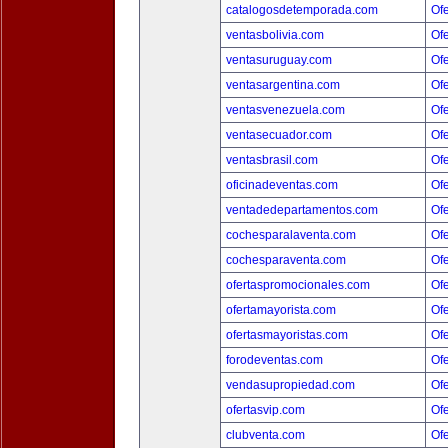
catalogosdetemporada.com
Ofe
ventasbolivia.com
Ofe
ventasuruguay.com
Ofe
ventasargentina.com
Ofe
ventasvenezuela.com
Ofe
ventasecuador.com
Ofe
ventasbrasil.com
Ofe
oficinadeventas.com
Ofe
ventadedepartamentos.com
Ofe
cochesparalaventa.com
Ofe
cochesparaventa.com
Ofe
ofertaspromocionales.com
Ofe
ofertamayorista.com
Ofe
ofertasmayoristas.com
Ofe
forodeventas.com
Ofe
vendasupropiedad.com
Ofe
ofertasvip.com
Ofe
clubventa.com
Ofe