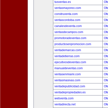
tusventas.es
Ofe
ventasmayoreo.com
Ofe
construventa.com
Ofe
ventascordoba.com
Ofe
canalesdeventa.com
Ofe
ventasdecampos.com
Ofe
promotoradeventas.com
Ofe
productosenpromocion.com
Ofe
ventademarcas.com
Ofe
ventadetierras.com
Ofe
ejecutivosdeventas.com
Ofe
manualdeventas.com
Ofe
ventasenmiami.com
Ofe
ventasmasivas.com
Ofe
ventadepublicidad.com
Ofe
ventadepropiedades.es
Ofe
webventa.com
Ofe
ventadirecta.net
Ofe