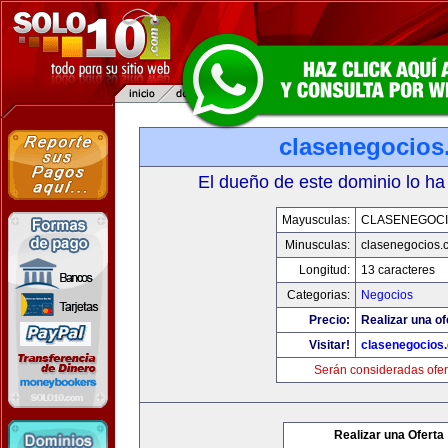
clasenegocios
El dueño de este dominio lo ha
Mayusculas:
CLASENEGOC
Minusculas:
clasenegocios.
Longitud:
13 caracteres
Categorias:
Negocios
Precio:
Realizar una of
Visitar!
clasenegocios
Serán consideradas ofer
Realizar una Oferta