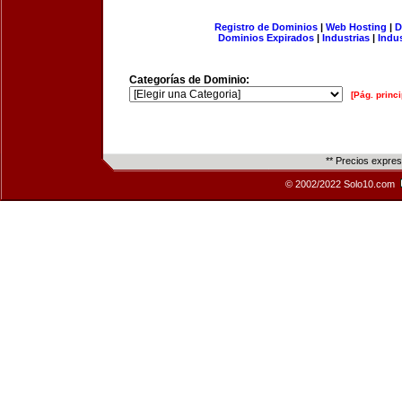
Registro de Dominios
|
Web Hosting
|
D
Dominios Expirados
|
Industrias
|
Indu
Categorías de Dominio:
[Pág. princi
** Precios expre
© 2002/2022 Solo10.com