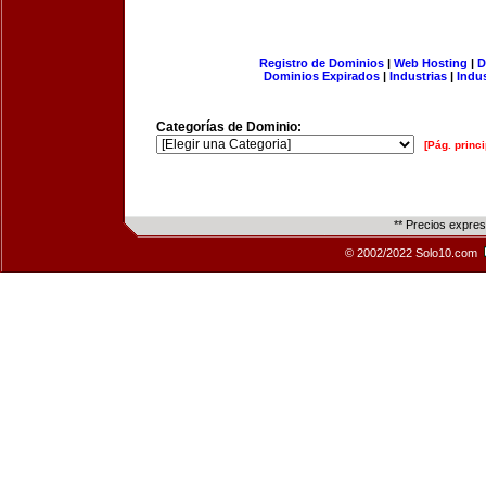
Registro de Dominios
|
Web Hosting
|
D
Dominios Expirados
|
Industrias
|
Indu
Categorías de Dominio:
[Pág. princi
** Precios expre
© 2002/2022 Solo10.com