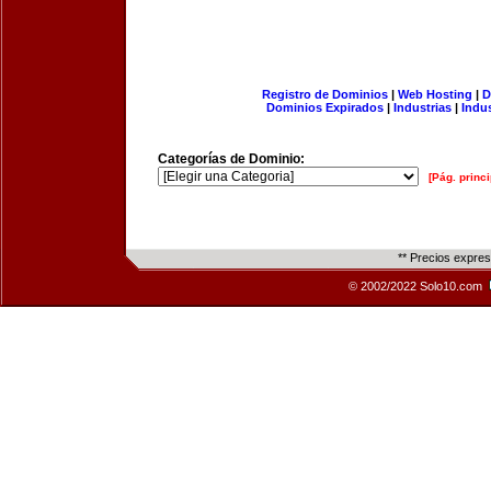
Registro de Dominios
|
Web Hosting
|
D
Dominios Expirados
|
Industrias
|
Indu
Categorías de Dominio:
[Pág. princi
** Precios expre
© 2002/2022 Solo10.com