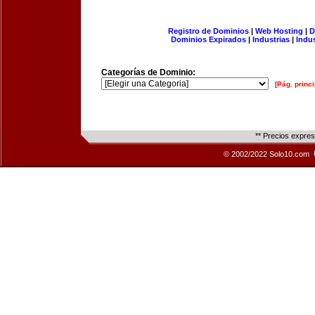
Registro de Dominios
|
Web Hosting
|
D
Dominios Expirados
|
Industrias
|
Indu
Categorías de Dominio:
[Pág. princi
** Precios expre
© 2002/2022 Solo10.com