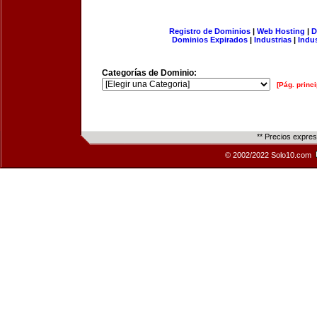
Registro de Dominios
|
Web Hosting
|
D
Dominios Expirados
|
Industrias
|
Indu
Categorías de Dominio:
[Pág. princi
** Precios expre
© 2002/2022 Solo10.com