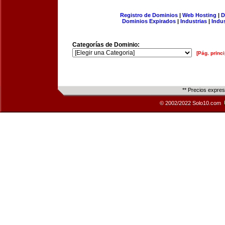
Registro de Dominios
|
Web Hosting
|
D
Dominios Expirados
|
Industrias
|
Indu
Categorías de Dominio:
[Pág. princi
** Precios expre
© 2002/2022 Solo10.com